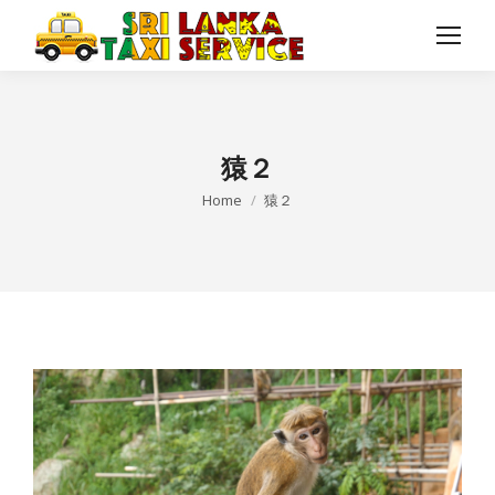
猿２
You are here:
Home
猿２