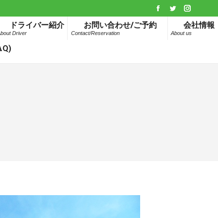
Facebook
Twitter
Instagr
ドライバー紹介
お問い合わせ/ご予約
会社情報
page
page
page
bout Driver
Contact/Reservation
About us
opens
opens
opens
Q)
in
in
in
new
new
new
window
window
window