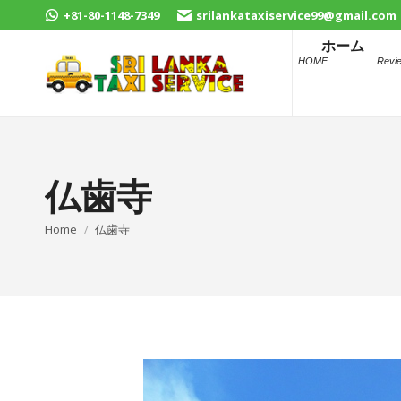
+81-80-1148-7349
srilankataxiservice99@gmail.com
ホーム
HOME
Revi
仏歯寺
You are here:
Home
仏歯寺