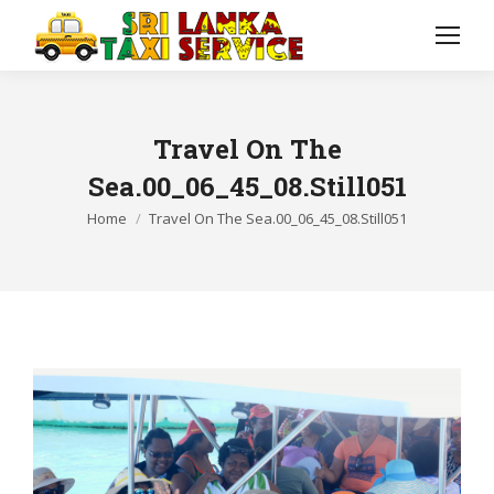
Travel On The
Sea.00_06_45_08.Still051
You are here:
Home
Travel On The Sea.00_06_45_08.Still051