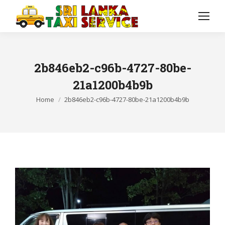
2b846eb2-c96b-4727-80be-
21a1200b4b9b
You are here:
Home
2b846eb2-c96b-4727-80be-21a1200b4b9b