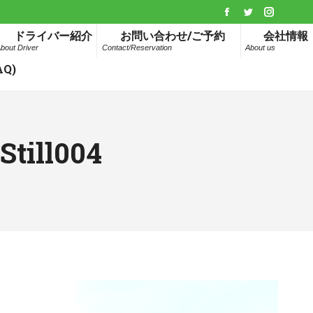
Facebook
Twitter
Instagr
ドライバー紹介
お問い合わせ/ご予約
会社情報
page
page
page
bout Driver
Contact/Reservation
About us
opens
opens
opens
Q)
in
in
in
new
new
new
window
window
window
Still004