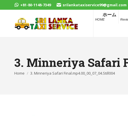
+81-80-1148-7349
srilankataxiservice99@gmail.com
ホーム
HOME
Revi
3. Minneriya Safari 
You are here:
Home
3. Minneriya Safari Final.mp4.00_00_07_04.Still004