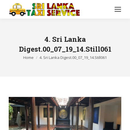
4. Sri Lanka
Digest.00_07_19_14.Still061
You are here:
Home
4. Sri Lanka Digest.00_07_19_14.Still061