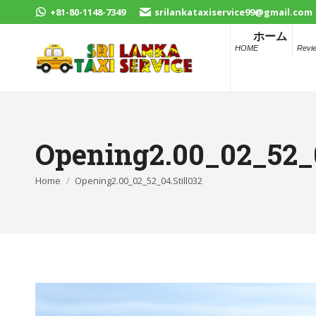
+81-80-1148-7349
srilankataxiservice99@gmail.com
ホーム
HOME
Revi
Opening2.00_02_52_0
You are here:
Home
Opening2.00_02_52_04.Still032