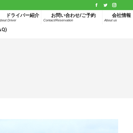
Facebook
Twitter
Instagr
ドライバー紹介
お問い合わせ/ご予約
会社情報
page
page
page
bout Driver
Contact/Reservation
About us
opens
opens
opens
Q)
in
in
in
new
new
new
window
window
window