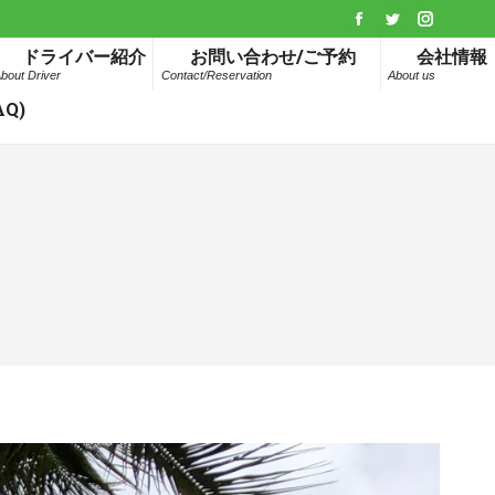
Facebook
Twitter
Instagr
ドライバー紹介
お問い合わせ/ご予約
会社情報
page
page
page
bout Driver
Contact/Reservation
About us
opens
opens
opens
Q)
in
in
in
new
new
new
window
window
window