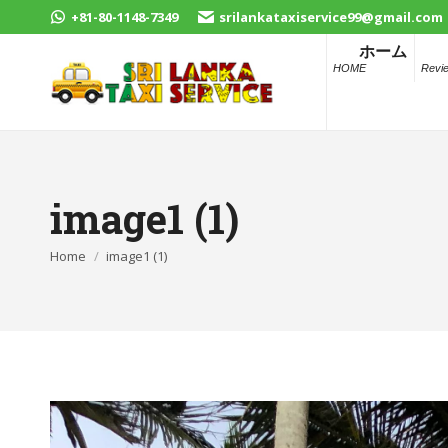
+81-80-1148-7349
srilankataxiservice99@gmail.com
ホーム
HOME
Revi
image1 (1)
You are here:
Home
image1 (1)