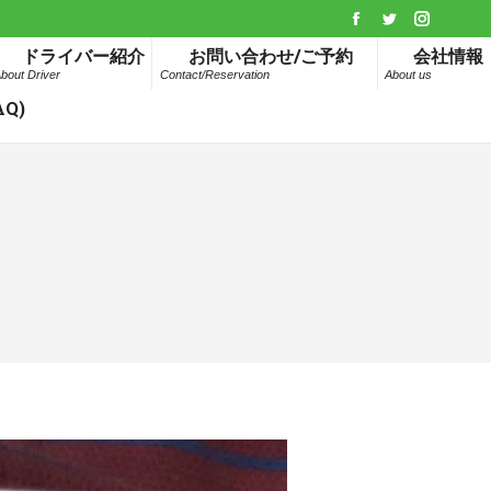
Facebook
Twitter
Instagr
ドライバー紹介
お問い合わせ/ご予約
会社情報
page
page
page
bout Driver
Contact/Reservation
About us
opens
opens
opens
Q)
in
in
in
new
new
new
window
window
window