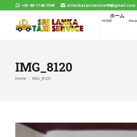
+81-80-1148-7349
srilankataxiservice99@gmail.com
ホーム
HOME
Revi
IMG_8120
You are here:
Home
IMG_8120