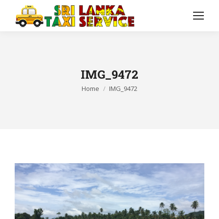
IMG_9472
You are here:
Home
IMG_9472