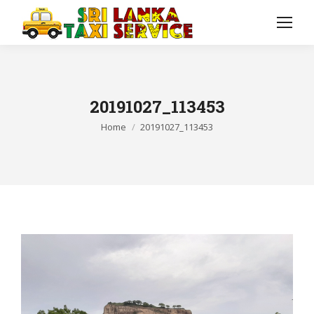
20191027_113453
You are here:
Home
20191027_113453