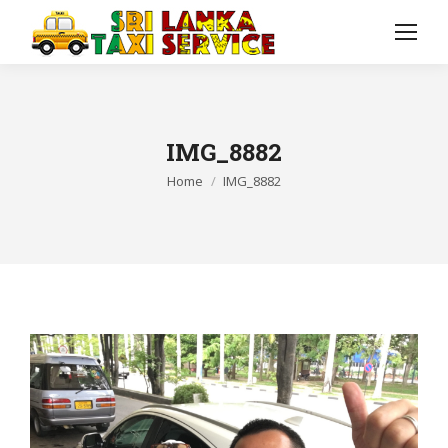
IMG_8882
You are here:
Home
IMG_8882