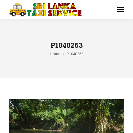
P1040263
You are here:
Home
P1040263