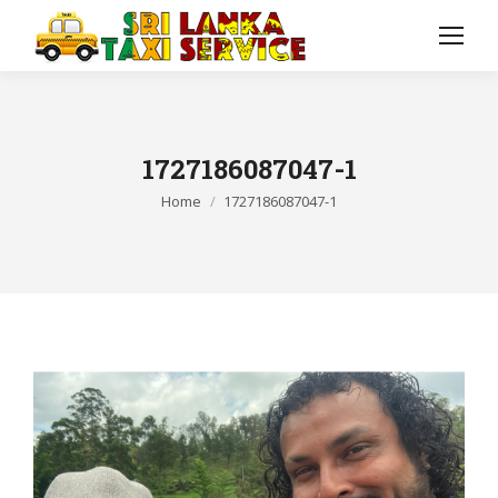
1727186087047-1
You are here:
Home
1727186087047-1