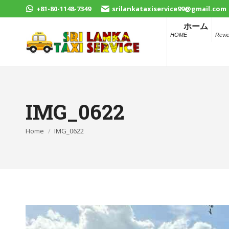
+81-80-1148-7349
srilankataxiservice99@gmail.com
ホーム
HOME
Revi
IMG_0622
You are here:
Home
IMG_0622