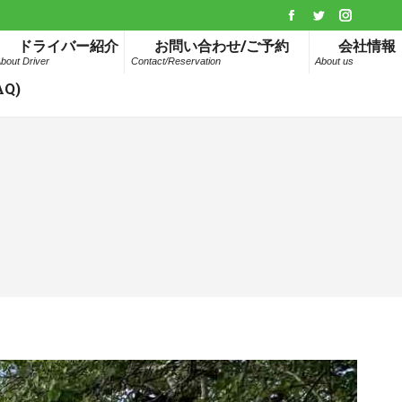
Facebook
Twitter
Instagr
ドライバー紹介
お問い合わせ/ご予約
会社情報
page
page
page
bout Driver
Contact/Reservation
About us
opens
opens
opens
Q)
in
in
in
new
new
new
window
window
window