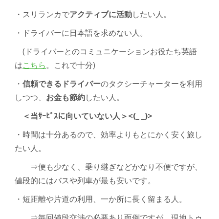
・スリランカで
アクティブに活動
したい人。
・ドライバーに日本語を求めない人。
(ドライバー
とのコミュニケーションお役たち英語
は
こちら
。これで十分
)
・
信頼できるドライバー
のタクシーチャーターを利用
しつつ、
お金も節約
したい人。
＜
当
ｻｰﾋﾞｽに向いていない人＞<(_ _)>
・時間は十分あるので、効率よりもとにかく安く旅し
たい人。
⇒
便も少なく、乗り継ぎなどかなり不便ですが、
値段的にはバス
や列車が最も安いです。
・短距離や片道の利用、一か所に長く留まる人。
⇒
毎回値段交渉の必要あり面倒ですが、現地トゥ