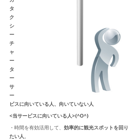
タ
ク
シ
ー
チ
ャ
ー
タ
ー
サ
ー
ビスに向いている人、向いていない人
<当サービス
に向いている人>(^O^)
・時間を有効活用して、
効率的に観光スポットを回り
たい人
。