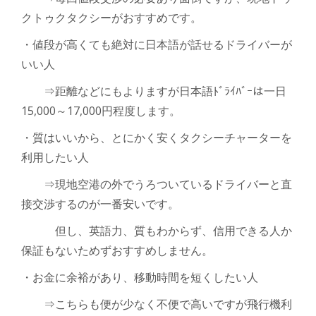
クトゥクタクシー
がおすすめです。
・値段が高くても絶対に日本語が話せるドライバーが
いい人
⇒
距離などにもよりますが日本語
ﾄﾞﾗｲﾊﾞｰは一日
15,000
～
17,000
円程度します。
・質はいいから、とにかく安くタクシーチャーターを
利用したい人
⇒
現地空港の外でうろついているドライバー
と直
接交渉するのが一番安いです。
但し、英語力、質もわからず、
信用できる人か
保証もないためずおすすめしません。
・お金に余裕があり、移動時間を短くしたい人
⇒
こちらも便が少なく不便で高いですが飛行機利