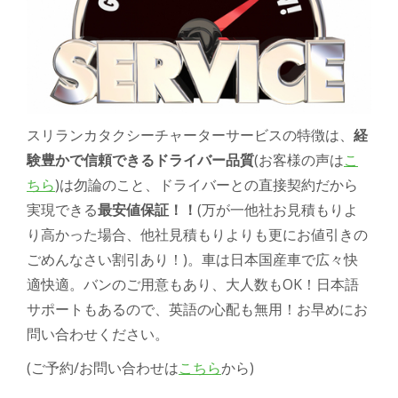
スリランカタクシーチャーターサービスの特徴は、
経
験豊かで信頼できるドライバー
品質
(お客様の声は
こ
ちら
)は勿論のこと、
ドライバーとの直接契約だから
実現できる
最安値保証！！
(
万が一他社お見積もりよ
り高かった場合、他社見積もりよりも更にお値引きの
ごめんなさい割引
あり！
)
。車は日本国産車で広々快
適快適。バンのご用意もあり、大人数もOK！日本語
サポートもあるので、英語の心配も無用！
お早めにお
問い合わせください。
(
ご予約
/
お問い合わせは
こちら
から
)