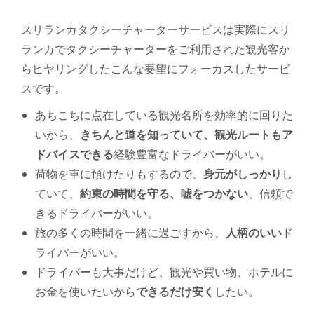
スリランカタクシーチャーターサービスは実際にスリ
ランカでタクシーチャーターをご利用された観光客か
らヒヤリングしたこんな要望にフォーカスしたサービ
スです。
あちこちに点在している観光名所を効率的に回りた
いから、
きちんと道を知っていて、観光ルート
もア
ドバイスできる
経験豊富なドライバー
がいい。
荷物を車に預けたりもするので、
身元がしっかり
し
ていて、
約束の時間を守る、嘘をつかない
、信頼で
きるドライバー
がいい。
旅の多くの時間を一緒に過ごすから、
人柄のいい
ド
ライバー
がいい。
ドライバーも大事だけど、観光や買い物、ホテルに
お金を使いたいから
できるだけ安く
したい。