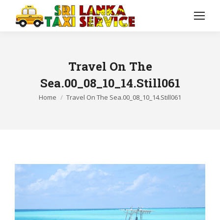
Travel On The
Sea.00_08_10_14.Still061
You are here:
Home
Travel On The Sea.00_08_10_14.Still061