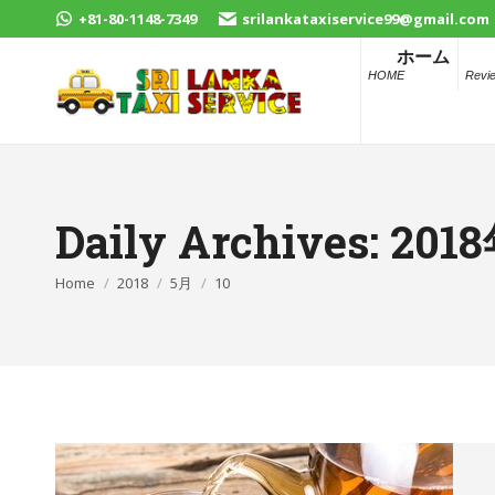
+81-80-1148-7349
srilankataxiservice99@gmail.com
ホーム
HOME
Revi
Daily Archives:
201
You are here:
Home
2018
5月
10