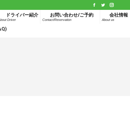
Facebook
Twitter
Instagr
ドライバー紹介
お問い合わせ/ご予約
会社情報
page
page
page
bout Driver
Contact/Reservation
About us
opens
opens
opens
Q)
in
in
in
new
new
new
window
window
window